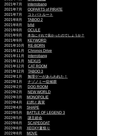
2021年7
月
interrobang
2021年7
月
OOPARTS of PIRATE
2021年7
月
コトバトルート
2021年8
月
TABOO 2
2021年8
月
bAd
2021年9
月
OCULE
2021年9
月
本当にそれで良かったのでしょうか？
2021年9
月
KEYWORD
2021年10
月
RE-BORN
2021年11
月
Chronos Drive
2021年11
月
interrobang
2021年11
月
NEXUS
2021年12
月
CAT ROOM
2021年12
月
TABOO 3
2022年1
月
無理ゲーがあらわれた！
2022年1
月
ナゾノミー症候群
2022
年2
月
DOG ROOM
2022
年2
月
NEW WORLD
2022年3月
MONOPOLIE
2022年4月
幻想と真実
2022年4月
SHAPE
2022年5月
BATTLE OF LEGEND 3
2022年5月
謎主総会
2022年6月
SCAPEGOAT
2022年8月
XEOXY夏祭り
2022年8月
MOVE