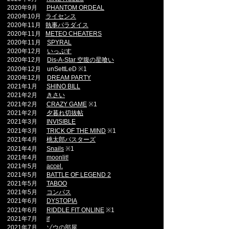
2020年9月
PHANTOM ORDEAL
2020年10月
ライセンス
2020年11月
執事パラダイス
2020年11
月
METEO CHEATERS
2020年11
月
SPYRAL
2020年12
月
いっぷす
2020年12
月
Dis-A-Star 空腹の星喰い
2020年12
月 unSettLeD ※1
2020年12
月
DREAM PARTY
2021年1
月
SHINO BILL
2021年2
月
きさい
2021年2
月
CRAZY GAME
※1
2021年2
月
夕暮れ切抜帖
2021年3
月
INVISIBLE
2021年3
月
TRICK OF THE MIND
※1
2021年4
月
桃太郎バスターズ
2021年4
月
Snails
※1
2021年4
月
moonlit!
2021年5
月
accel.
2021年5
月
BATTLE OF LEGEND 2
2021年5
月
TABOO
2021年5
月
コンパス
2021年6
月
DYSTOPIA
2021年6
月
RIDDLE FIT ONLINE
※1
2021年7
月
if
2021年7
月
ゾウの部屋