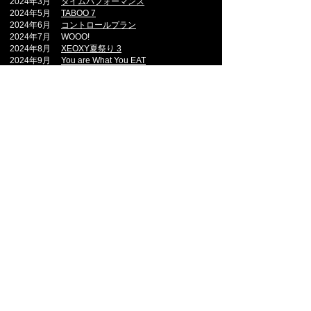
2024年3月
タイムパフォーマンス
2024年5月
TABOO 7
2024年6月
コントロールプラン
2024年7月
WOOO!
2024年8月
XEOXY夏祭り 3
2024年9月
You are What You EAT
2024年9
月
SHOOT CHALLENGE
2024年10
月
CRAZY HALLOWEEN
2024年11
月
先方都合でNGです
2024年12
月
コストパフォーマンス
2024年12
月
LINK RING
2025年1
月
ここから先は自分の力で考えましょ
う。
2025年1
月
PSYCHOPATH DOCTOR
2025年2
月
※こちらは本公演とは一切関係ありま
せん
2025年3
月
KILLER
2025年4
月
CHECK
2025
年5
月
ダイバース
2025年6月
LASTEP
2025年6月
ExxOY the RxxM
2025年8月
COMPLEX
2025年10月 CUBE
2025年10月
TABOO 8
2025年11月
ソィ
2026年1月
DESTROY
2026年2月
がんだ