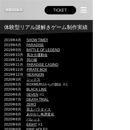
TICKET
体験型リアル謎解きゲーム制作実績
2019年4月
SHOW TIME!!
2019年6月
PARADISE
2019年9月
BATTLE OF LEGEND
2019年10
月
異次元運動会
2019年11
月
惡の箱
2019年11
月
PARADISE CASINO
2019年12
月
PIRATE BOX
2019年12月
HEXAGON
2020年3
月
シックス
2020年5月 BOXMERUからの脱出 ※1
2020
年6
月
BLACK LINE
2020
年6
月
SEVEN
※1
2020
年7
月
DEATH TRIAL
2020
年8
月
ZERO
2020
年8
月
冥土パラダイス
2020年8月
あやかし奇譚変化
2020年8月
パレット
2020年9月
EIGHT
※1
2020年9月
NINE HOLES