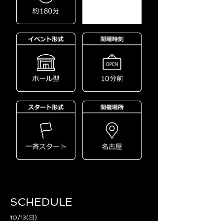
SCHEDULE​
10/13(日)