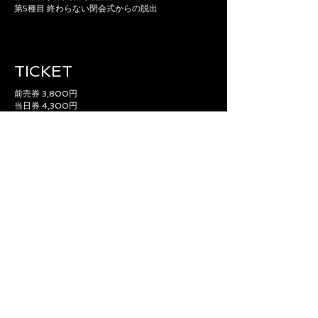
第5種目 終わらない閉会式からの脱出
TICKET
前売券 3,800円
当日券 4,300円
TICKET
ACCESS