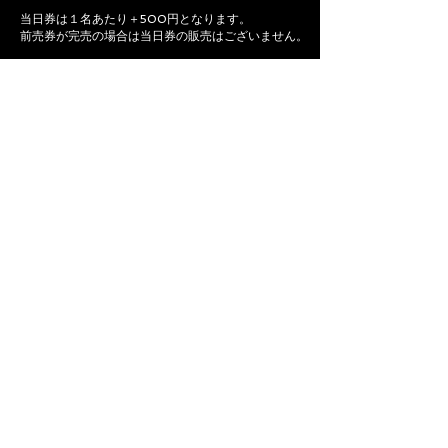
当日券は１名あたり＋500円となります。
前売券が完売の場合は当日券の販売はございません。
TICKET
ACCESS