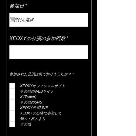
r
参加日
*
e
q
u
i
r
e
XEOXYの公演の参加回数
d
必
参加された公演は何で知りましたか？
*
填
XEOXYオフィシャルサイト
その他のWEBサイト
X (Twitter)
その他のSNS
XEOXY公式LINE
XEOXYの公演に参加して
知人・友人より
その他