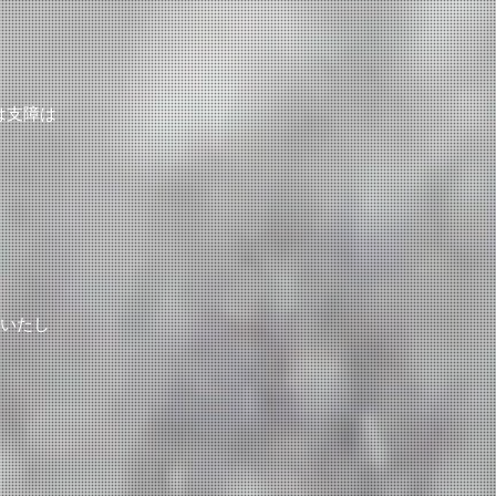
は支障は
売いたし