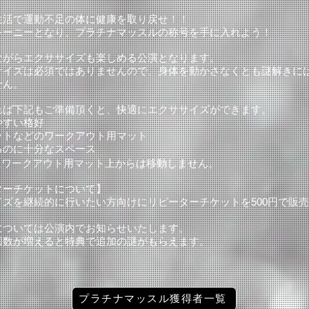
生活で運動不足の体に健康を取り戻せ！！
レーニーとなり、プラチナマッスルの称号を手に入れよう！
ながらエクササイズも楽しめる公演となります。
サイズは必須ではありませんので、身体を動かさなくとも謎解きに
せん。
れば下記もご準備頂くと、快適にエクササイズができます。
やすい格好
ットなどのワークアウト用マット
るのに十分なスペース
にワークアウト用マット上からは移動しません。
ターチケットについて】
イズを継続的に行いたい方向けにリピーターチケットを500円で販
については公演内でお知らせいたします。
回数が増えると特典で追加の謎がもらえます。
プラチナマッスル獲得者一覧