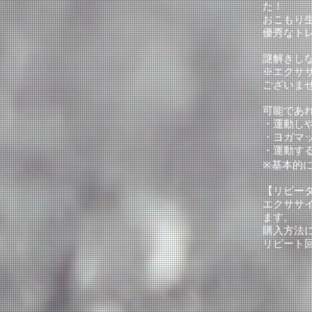
た！
おこもり
優秀なト
謎解きし
※エクサ
ございま
可能であ
・運動し
・ヨガマ
・運動す
※基本的
【リピー
エクササ
ます。
購入方法
リピート