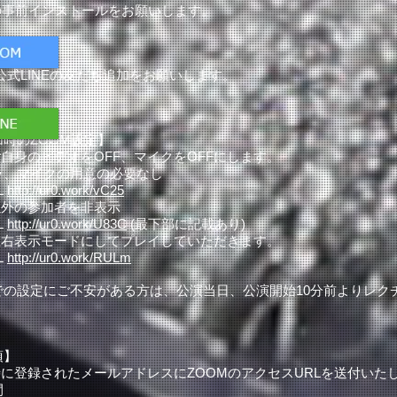
Mの事前インストールをお願いします。
XY公式LINEの友だち追加をお願いします。
時のZOOM設定】
ご自身のビデオをOFF、マイクをOFFにします。
、マイクの用意の必要なし
L
http://ur0.work/vC25
以外の参加者を非表示
L
http://ur0.work/U83C
(最下部に記載あり)
を左右表示モードにしてプレイしていただきます。
L
http://ur0.work/RULm
での設定にご不安がある方は、公演当日、公演開始10分前よりレク
項】
時に登録されたメールアドレスにZOOMのアクセスURLを送付いた
間