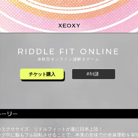
RIDDLE FIT ONLINE
​体験型オンライン謎解きゲーム
#fit謎
チケット購入
いエクササイズ、リドルフィットが遂に日本上陸！
ング中に脳もフル回転させることで、本来の意味での全身運動を実