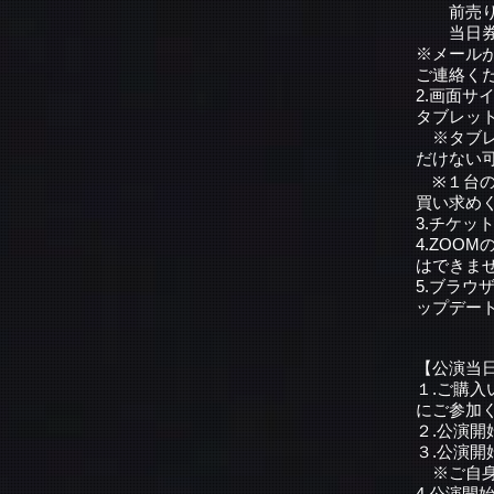
前売り券
当日券 
※メール
ご連絡く
2.画面
タブレッ
※タブレ
だけない
※１台の
買い求め
3.チケ
4.ZO
はできま
5.ブラウザ
ップデー
【公演当
１.ご購入
にご参加
２.公演開
３.公演開
※ご自身
4.公演