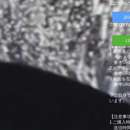
1.ZOO
2.XEO
​
【当日参加
1.参加者
※カメラ
参考UR
2.ビデオ
参考UR
3.画面
参考UR
※ご自身
います。
【注意事
1.ご購入
送信時