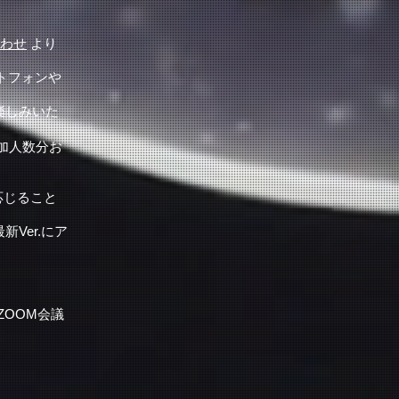
わせ
より
トフォンや
。
楽しみいた
加人数分お
応じること
新Ver.にア
ZOOM会議