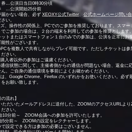
…公演日当日0時30分頃
…公演開始25分前
が届かない場合、必ず
XEOXY公式Twitter
、
公式ホームページ問い合
ださい。
サイズ、操作性の関係上、PCでのご参加を推奨しております。スマー
トでご参加の場合は、２台の端末を利用しての参加を推奨とします
ットまたはスマートフォン１台のみでの参加は、公演を正常にお
可能性がございます。
PCを複数人で共有しながらプレイ可能です。ただしチケットは参
ください。
ット購入者以外の参加はご遠慮ください。
OMの通信状態に関して、主催者側からの通信が問題ない場合、返金に
せん。ご自身の通信環境を事前によくお確かめください。
は、Google Chrome、Firefox のいずれかをお使いください。必ず最
トをお願い致します。
日の流れ】
いただいたメールアドレスに送付した、ZOOMのアクセスURLより
ください。
始10分前～ ZOOM会議への参加を許可いたします。
始5分前～ ZOOMの設定をレクチャーします。
で設定できる方は参加の必要はございません。
開始時刻 司会進行に従いゲームを開始します。