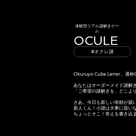
​体験型リアル謎解きゲー
ム
​OCULE
#オクレ謎
Okuruyo Cube Lett
あなたはオーダーメイド謎解
「ご希望の謎解きを、どこよ
さあ、今日も新しい依頼が届
新人くん！小謎は大事に扱い
ちょっとそこ！答えを書き込