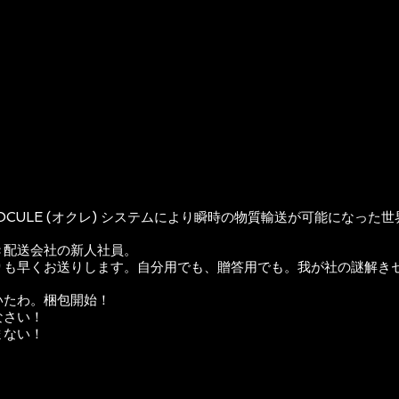
er、通称OCULE (オクレ) システムにより瞬時の物質輸送が可能になった
き配送会社の新人社員。
りも早くお送りします。自分用でも、贈答用でも。我が社の謎解き
いたわ。梱包開始！
なさい！
まない！