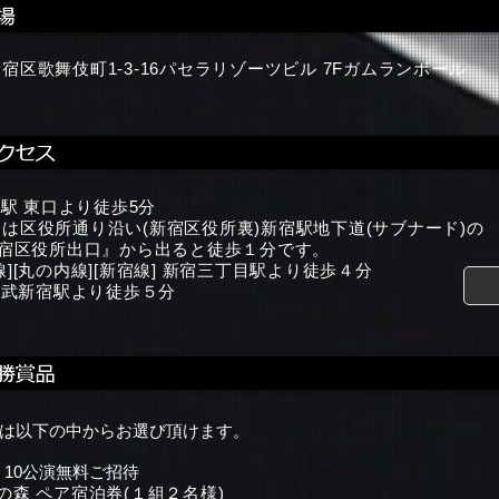
宿区歌舞伎町1-3-16パセラリゾーツビル 7Fガムランボール
新宿駅 東口より徒歩5分
は区役所通り沿い(新宿区役所裏)新宿駅地下道(サブナード)の
新宿区役所出口』から出ると徒歩１分です。
線][丸の内線][新宿線] 新宿三丁目駅より徒歩４分
 西武新宿駅より徒歩５分
は​以下の中からお選び頂けます。
Y 10公演無料ご招待
の森 ペア宿泊券(１組２名様)