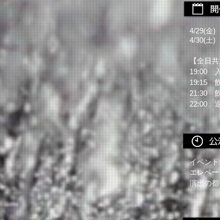
4/29(金)
4/30(土)
【全日共
19:00
19:15
21:30
22:00 
イベント
エレベー
演出の都