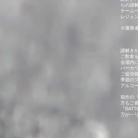
らの謎
チーム
レジェ
※優勝
謎解き
ご飲食
会場内
バーカ
ご提供
季節のブ
アルコー
前作の『
方もご
『BAT
万が一