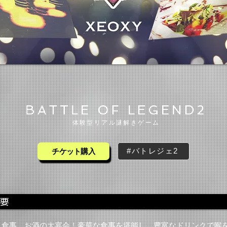
​BATTLE OF LEGEND2
​体験型リアル謎解きゲーム
#バトレジェ2
チケット購入
、食事、お酒の大宴会！豪華な食事を堪能し、豊富なドリンクで喉