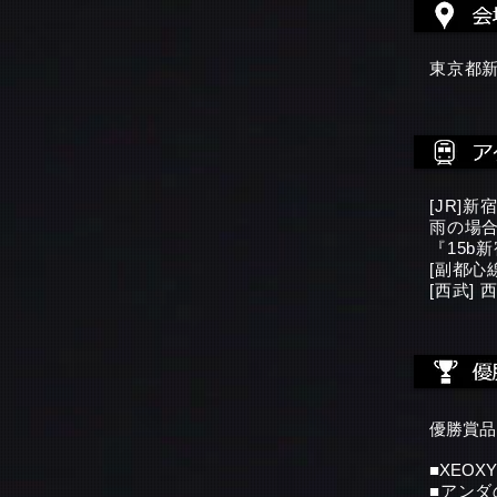
東京都新
[JR]
雨の場合
『15b
[副都心
[西武]
優勝賞品
■XEOX
■アンダ