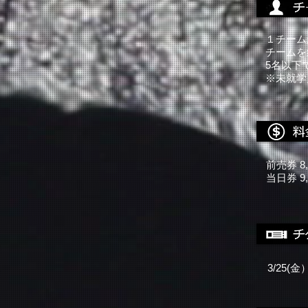
１チーム
チームを
​5名以
※未就学
前売券 8
当日券 9,
​3/25(金