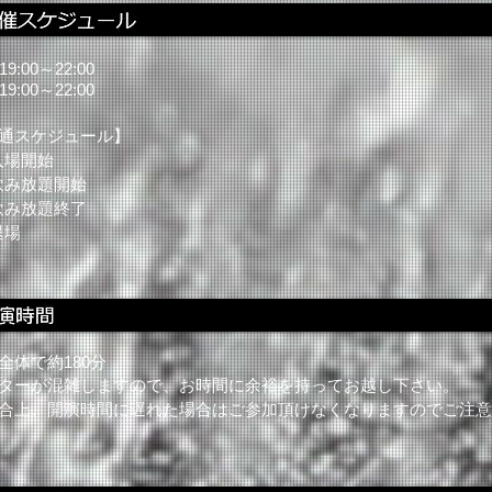
 19:00～22:00
19:00～22:00
通スケジュール】
 入場開始
 飲み放題開始
 飲み放題終了
退場
全体で約180分
ターが混雑しますので、お時間に余裕を持ってお越し下さい。
合上、開演時間に遅れた場合はご参加頂けなくなりますのでご注意