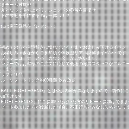
解きチーム対抗戦！
一丸となって勝ち上がりレジェンドの称号を目指せ！
ンドの栄冠を手にするのは一体…！？
者には豪華賞品をプレゼント！
が初めての方から謎解きに慣れている方までお楽しみ頂けるイベン
をお楽しみ頂きながらご参加頂く体験型リアル謎解きイベントです
にブッフェコーナーとバーカウンターがございます。
ウンターではお客様のご注文に応じて会場の専属スタッフがアルコ
致します。
ッフェ10品
ル・ソフトドリンク約80種類 飲み放題
BATTLE OF LEGEND』とは公演内容が異なりますので、前作に
参加頂けます。
TLE OF LEGEND 2』にご参加いただいた方のリピート参加はでき
リピート参加した方が優勝した場合、不正行為とみなし失格となり