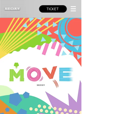
TICKET