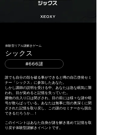
体験型リアル謎解きゲーム
シックス
#666謎
誰でも自分の殻を破る事ができると噂の自己啓発セミ
ナー「シックス」に参加したあなた。
しかし講師の説明を受ける中、あなたは急な眠気に襲
われ、目が覚めると記憶を失っていた。
建物の出入り口は閉ざされ、目の前には様々な謎や暗
号が散らばっている。あなたは無事に殻の奥深くに閉
ざされた記憶を取り戻し、この謎のセミナーから脱出
できるだろうか…！
このイベントはあなた自身が謎を解き進めて記憶を取
り戻す体験型謎解きイベントです。