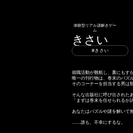
体験型リアル謎解きゲー
ム
​きさい
#​きさい
就職活動が難航し、藁にもす
唯一の刊行物は、巻末のパズ
そのコーナーを担当する男は
そんな出版社に呼び出された
「まずは巻末を任せられるか
あなたはパズルや謎を解いて
​……誰も、不幸にするな。