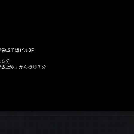
宝栄成子坂ビル3F
歩５分
野坂上駅」から徒歩７分