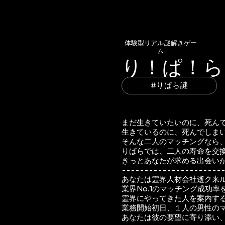
​体験型リアル謎解きゲー
ム
り！ぱ！ら
#りぱら謎
まだ生きていたいのに、死ん
生きているのに、死んでしま
そんな二人のマッチングなら
りぱらでは、二人の寿命を交
きっとあなたが求める出会い
----------------------
あなたは霊界人材会社逝ク来
業界No.1のマッチング成功
霊界にやってきた人を案内す
業務開始初日、１人の男性の
あなたは彼の要望に寄り添い