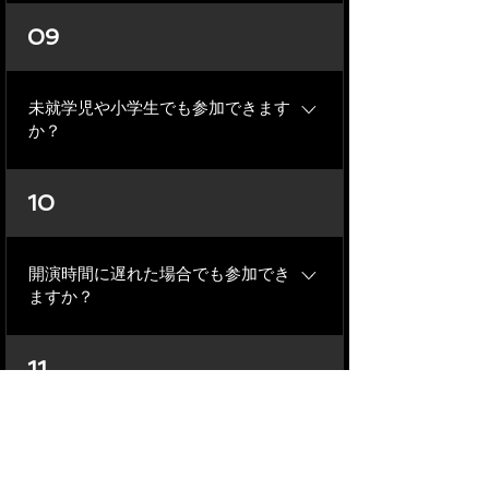
ームになる場合がございます。 ホール
年齢制限は特にございませんが、１チ
09
型公演はグループチケットをご購入い
ームのみでお部屋を貸し切ってプレイ
ただければ友人・知人のみで同じチー
していただくルーム型公演は小学生以
ムでご参加いただけますが、グループ
上、複数チームが同時に参加するホー
未就学児や小学生でも参加できます
チケットをご購入いただいていない場
ル型公演は中学生以上を推奨いたしま
か？
合はチームが分かれてしまう場合がご
す。
ざいます。
未就学児は必ず保護者同伴の上で、グ
10
ループチケットをご購入いただければ
ご参加いただけます。未就学児分のチ
ケット代は無料となります。 小学生の
開演時間に遅れた場合でも参加でき
お子様は１名につき必ず１名の保護者
ますか？
同伴の上で、小学生のお子様分のチケ
ットもご購入の上でご参加下さい。
謎解きイベントの性質上、開演時間に
11
遅れた場合はご参加いただけませんの
で、お時間に余裕を持ってお越しくだ
さい。
ヒントシステムはありますか？