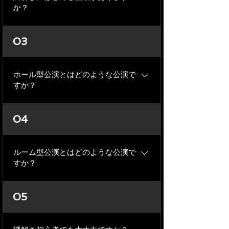
か？
謎解きには様々な種類がございます。
03
弊社が主に開催している謎解きイベン
トは基本的に以下の２種類になりま
す。 ■ホール型・・・複数チームが同時
ホール型公演とはどのような公演で
に参加いたします。 ■ルーム型・・・１
すか？
チームで部屋を貸し切ってプレイして
いただきます。
１チーム毎に同じテーブルを囲んでご
04
参加いただくタイプの謎解きイベント
で複数のチームが同時に参加いたしま
す。
ルーム型公演とはどのような公演で
すか？
１チームのみでお部屋を貸し切ってプ
05
レイしていただくタイプの謎解きイベ
ントです。