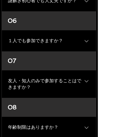
謎解き初心者でも大丈夫ですか？
謎解き初心者の方には、まずは2Fで開
06
催しているルーム型公演へのご参加を
推奨しています。 謎解きの知識や経験
を必要としないひらめき重視の謎ばか
１人でも参加できますか？
りでスタッフが進行を行いますので、
初心者の方にも安心してプレイしてい
お１人でもご参加いただけます。 チー
07
ただけます。
ム制の謎解きイベントの場合は、他の
お客様と一緒のチームになる場合がご
ざいます。
友人・知人のみで参加することはで
きますか？
ルーム型公演は一般チケットとグルー
08
プチケットのどちらをご購入いただい
ても同じチームでご参加いただけます
が、グループチケットをご購入いただ
年齢制限はありますか？
いていない場合は他の参加者も同じチ