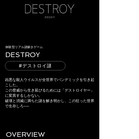
体験型リアル謎解きゲーム
DESTROY
#デストロイ謎
凶悪な殺人ウイルスが全世界でパンデミックを引き起
こした。
この脅威から生き延びるためには「デストロイヤー」
に変異するしかない。
破壊と消滅に満ちた謎を解き明かし、この狂った世界
で生存しろ──
OVERVIEW​