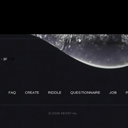
・3F
日本
FAQ
CREATE
RIDDLE
QUESTIONNAIRE
JOB
Ⓒ 2025 XEOXY Inc.