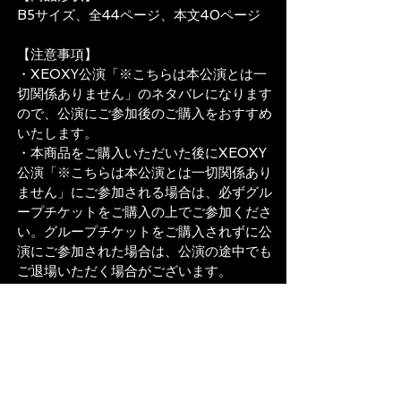
B5サイズ、全44ページ、本文40ページ
【注意事項】
・XEOXY公演「※こちらは本公演とは一
切関係ありません」のネタバレになります
ので、公演にご参加後のご購入をおすすめ
いたします。
・本商品をご購入いただいた後にXEOXY
公演「※こちらは本公演とは一切関係あり
ません」にご参加される場合は、必ずグル
ープチケットをご購入の上でご参加くださ
い。グループチケットをご購入されずに公
演にご参加された場合は、公演の途中でも
ご退場いただく場合がございます。
・本商品の内容を知人の方と共有したり、
SNSやインターネットで公開する行為はご
遠慮ください。
商品詳細